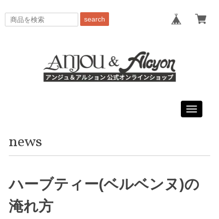
search
Toggle
navigati
news
ハーブティー(ベルベンヌ)の
淹れ方