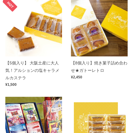
【5個入り】 大阪土産に大人
【8個入り】焼き菓子詰め合わ
気！アルションの塩キャラメ
せ★ガトーレトロ
¥2,450
ルカステラ
¥1,500