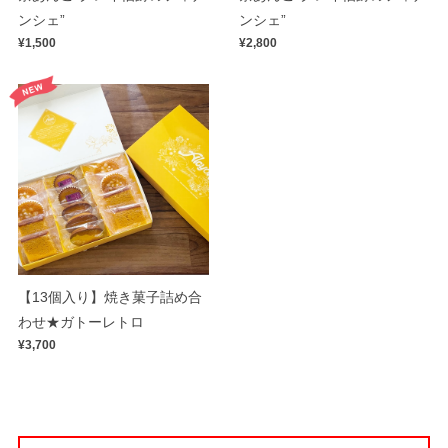
ンシェ”
ンシェ”
¥1,500
¥2,800
【13個入り】焼き菓子詰め合
わせ★ガトーレトロ
¥3,700