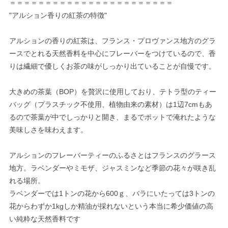
＝＝＝＝＝＝＝＝＝＝＝＝＝＝＝＝＝＝＝＝＝＝＝
"アルション香りの紅茶の特徴"
アルションの香りの紅茶は、フランス・プロヴァンス地方のグラ
ースでとれる天然香料を中心にフレーバーをつけているので、香
りは繊細で優しくお茶の味がしっかり出ていることが自慢です。
大きめの茶葉（BOP）を贅沢に使用しており、テトラ型のティー
バッグ（プラスチック不使用、植物由来の素材）は1辺7cmもあ
るので茶葉が中でしっかりと開き、まるでポットで淹れたような
美味しさを味わえます。
アルションのフレーバーティーのふるさとはフランスのグラース
地方。ラベンダーやミモザ、ジャスミンなど季節の花々が咲き乱
れる場所。
ラベンダーでは1トンの花から600ｇ、バラにいたっては3トンの
花からわずか1kgしか精油が採れないという本当に希少価値の高
い純粋な天然香料です