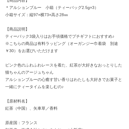
【商品内容】
＊アルションブルー 小箱（ティーバッグ2.5g×3）
小箱サイズ：縦97×横73×高さ28㎜
【商品説明】
ティーバック3袋入りはお手頃価格でプチギフトにおすすめ♪
※こちらの商品は有料ラッピング（オーガンジー巾着袋 別途
￥30）をお選びいただけます
ピンク色のふわふわレースを着た、紅茶が大好きなおっとりした
猫ちゃんのアージュちゃん
アルションブルーの心癒す甘い香りはわたしも大好きでお菓子と
一緒にティータイムを楽しむの♪
【原材料名】
紅茶（中国）、矢車草／香料
原産国：フランス