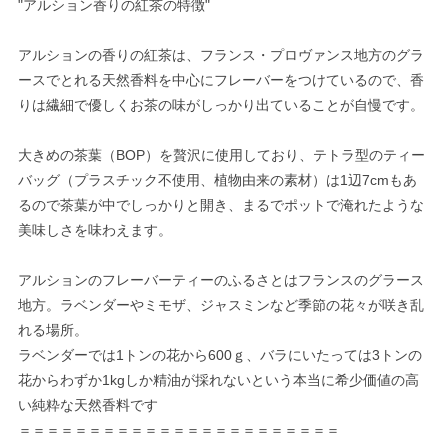
"アルション香りの紅茶の特徴"
アルションの香りの紅茶は、フランス・プロヴァンス地方のグラ
ースでとれる天然香料を中心にフレーバーをつけているので、香
りは繊細で優しくお茶の味がしっかり出ていることが自慢です。
大きめの茶葉（BOP）を贅沢に使用しており、テトラ型のティー
バッグ（プラスチック不使用、植物由来の素材）は1辺7cmもあ
るので茶葉が中でしっかりと開き、まるでポットで淹れたような
美味しさを味わえます。
アルションのフレーバーティーのふるさとはフランスのグラース
地方。ラベンダーやミモザ、ジャスミンなど季節の花々が咲き乱
れる場所。
ラベンダーでは1トンの花から600ｇ、バラにいたっては3トンの
花からわずか1kgしか精油が採れないという本当に希少価値の高
い純粋な天然香料です
＝＝＝＝＝＝＝＝＝＝＝＝＝＝＝＝＝＝＝＝＝＝＝