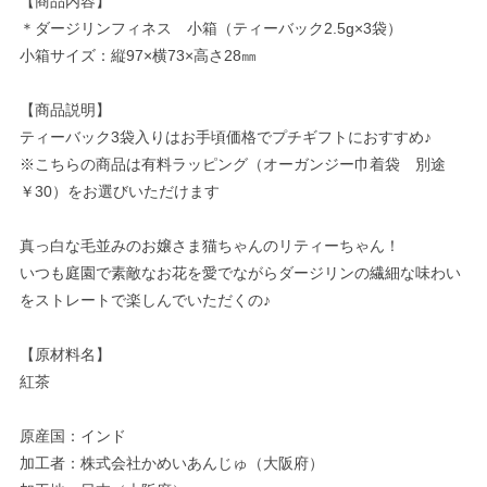
【商品内容】
＊ダージリンフィネス 小箱（ティーバック2.5g×3袋）
小箱サイズ：縦97×横73×高さ28㎜
【商品説明】
ティーバック3袋入りはお手頃価格でプチギフトにおすすめ♪
※こちらの商品は有料ラッピング（オーガンジー巾着袋 別途
￥30）をお選びいただけます
真っ白な毛並みのお嬢さま猫ちゃんのリティーちゃん！
いつも庭園で素敵なお花を愛でながらダージリンの繊細な味わい
をストレートで楽しんでいただくの♪
【原材料名】
紅茶
原産国：インド
加工者：株式会社かめいあんじゅ（大阪府）