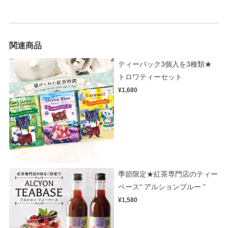
関連商品
ティーバック3個入を3種類★
トロワティーセット
¥1,680
季節限定★紅茶専門店のティー
ベース“ アルションブルー ”
¥1,580