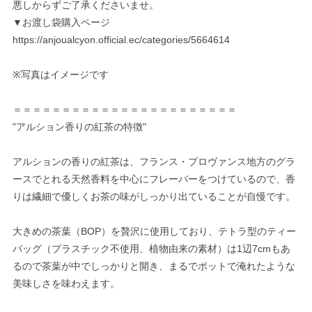
悪しからずご了承くださいませ。
▼お渡し袋購入ページ
https://anjoualcyon.official.ec/categories/5664614
※写真はイメージです
＝＝＝＝＝＝＝＝＝＝＝＝＝＝＝＝＝＝＝＝＝＝＝
"アルション香りの紅茶の特徴"
アルションの香りの紅茶は、フランス・プロヴァンス地方のグラ
ースでとれる天然香料を中心にフレーバーをつけているので、香
りは繊細で優しくお茶の味がしっかり出ていることが自慢です。
大きめの茶葉（BOP）を贅沢に使用しており、テトラ型のティー
バッグ（プラスチック不使用、植物由来の素材）は1辺7cmもあ
るので茶葉が中でしっかりと開き、まるでポットで淹れたような
美味しさを味わえます。