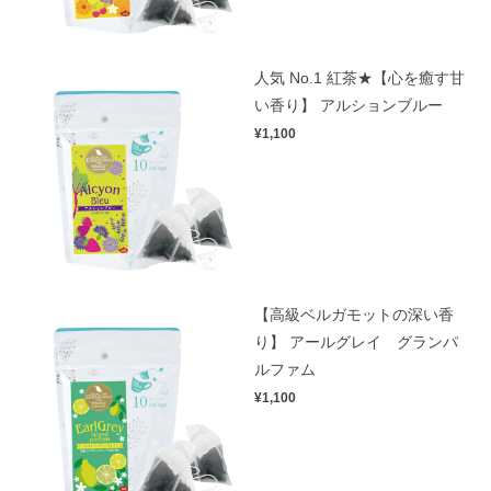
人気 No.1 紅茶★【心を癒す甘
い香り】 アルションブルー
¥1,100
【高級ベルガモットの深い香
り】 アールグレイ グランパ
ルファム
¥1,100