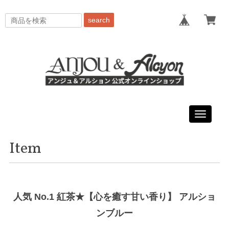
search
Toggle
navigati
Item
人気 No.1 紅茶★【心を癒す甘い香り】 アルショ
ンブルー