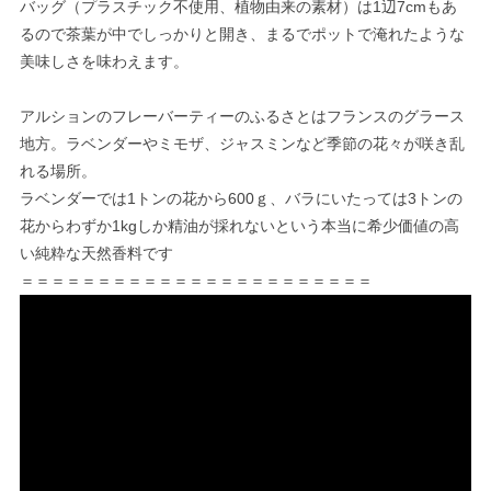
バッグ（プラスチック不使用、植物由来の素材）は1辺7cmもあ
るので茶葉が中でしっかりと開き、まるでポットで淹れたような
美味しさを味わえます。
アルションのフレーバーティーのふるさとはフランスのグラース
地方。ラベンダーやミモザ、ジャスミンなど季節の花々が咲き乱
れる場所。
ラベンダーでは1トンの花から600ｇ、バラにいたっては3トンの
花からわずか1kgしか精油が採れないという本当に希少価値の高
い純粋な天然香料です
＝＝＝＝＝＝＝＝＝＝＝＝＝＝＝＝＝＝＝＝＝＝＝