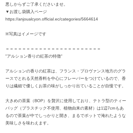
悪しからずご了承くださいませ。
▼お渡し袋購入ページ
https://anjoualcyon.official.ec/categories/5664614
※写真はイメージです
＝＝＝＝＝＝＝＝＝＝＝＝＝＝＝＝＝＝＝＝＝＝＝
"アルション香りの紅茶の特徴"
アルションの香りの紅茶は、フランス・プロヴァンス地方のグラ
ースでとれる天然香料を中心にフレーバーをつけているので、香
りは繊細で優しくお茶の味がしっかり出ていることが自慢です。
大きめの茶葉（BOP）を贅沢に使用しており、テトラ型のティー
バッグ（プラスチック不使用、植物由来の素材）は1辺7cmもあ
るので茶葉が中でしっかりと開き、まるでポットで淹れたような
美味しさを味わえます。