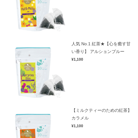
人気 No.1 紅茶★【心を癒す甘
い香り】 アルションブルー
¥1,100
【ミルクティーのための紅茶】
カラメル
¥1,100