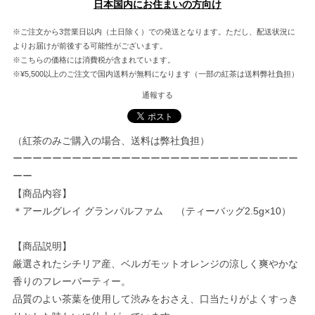
日本国内にお住まいの方向け
※ご注文から3営業日以内（土日除く）での発送となります。ただし、配送状況に
よりお届けが前後する可能性がございます。
※こちらの価格には消費税が含まれています。
※¥5,500以上のご注文で国内送料が無料になります（一部の紅茶は送料弊社負担）
通報する
（紅茶のみご購入の場合、送料は弊社負担）
ーーーーーーーーーーーーーーーーーーーーーーーーーーーーー
ーー
【商品内容】
＊アールグレイ グランパルファム （ティーバッグ2.5g×10）
【商品説明】
厳選されたシチリア産、ベルガモットオレンジの涼しく爽やかな
香りのフレーバーティー。
品質のよい茶葉を使用して渋みをおさえ、口当たりがよくすっき