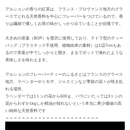
アルションの香りの紅茶は、フランス・プロヴァンス地方のグラ
ースでとれる天然香料を中心にフレーバーをつけているので、香
りは繊細で優しくお茶の味がしっかり出ていることが自慢です。
大きめの茶葉（BOP）を贅沢に使用しており、テトラ型のティー
バッグ（プラスチック不使用、植物由来の素材）は1辺7cmもあ
るので茶葉が中でしっかりと開き、まるでポットで淹れたような
美味しさを味わえます。
アルションのフレーバーティーのふるさとはフランスのグラース
地方。ラベンダーやミモザ、ジャスミンなど季節の花々が咲き乱
れる場所。
ラベンダーでは1トンの花から600ｇ、バラにいたっては3トンの
花からわずか1kgしか精油が採れないという本当に希少価値の高
い純粋な天然香料です
＝＝＝＝＝＝＝＝＝＝＝＝＝＝＝＝＝＝＝＝＝＝＝